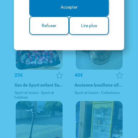
600€
20€
Accepter
Calia Italia - Lounge Chair
Maison de poupée en bois
Maison - Ameublement
Enfance - Jeux bébé
Refuser
Lire plus
23€
40€
Sac de Sport enfant Satch rose et bleu
Ancienne bouilloire sifflante en cuivre - 1950-1970
Sport et loisirs - Sport et
Sport et loisirs - Collections
hobbies