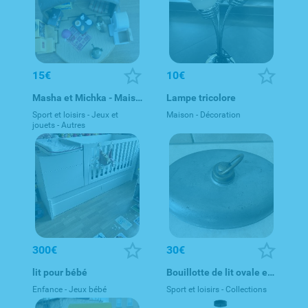
15€
10€
Masha et Michka - Maison de l'Ours - Simba Toys 109301632
Lampe tricolore
Sport et loisirs - Jeux et
Maison - Décoration
jouets - Autres
300€
30€
lit pour bébé
Bouillotte de lit ovale en métal à bouchon en laiton - 1910-19
Enfance - Jeux bébé
Sport et loisirs - Collections