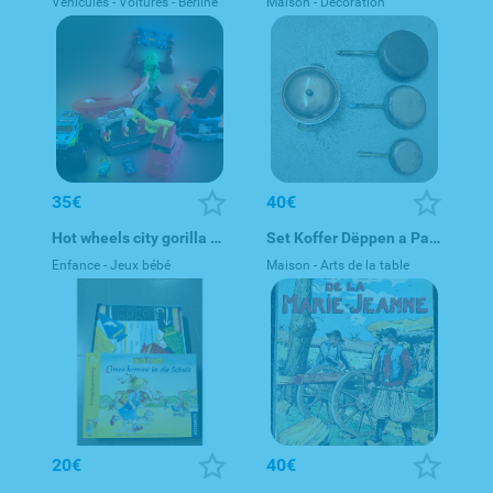
Véhicules - Voitures - Berline
Maison - Décoration
35€
40€
Hot wheels city gorilla and Monster truck
Set Koffer Dëppen a Paanen - Set marmite et poêles en cuivre -
Enfance - Jeux bébé
Maison - Arts de la table
20€
40€