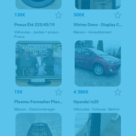
130€
300€
Pneus Été 225/45/19
Vitrine Onno - Display Cabinet with Lighting
Véhicules - Jantes + pneus -
Maison - Ameublement
Pneus
15€
4 380€
Plasma-Fernseher Plasma-TV Panasonic VIERA TX-P42V20E, 42 Zoll,
Hyundai ix20
Maison - Electroménager
Véhicules - Voitures - Berline