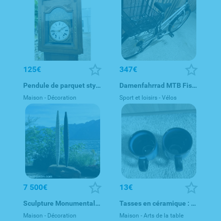
125€
347€
Pendule de parquet style ancien
Damenfahrrad MTB Fischer, Räder 26 Zoll, Rahmenhöhe 49½ cm, 1
Maison - Décoration
Sport et loisirs - Vélos
7 500€
13€
Sculpture Monumentale noir et blanc - Décoration Maison Jardin
Tasses en céramique : Jeff Banks Pour La Maison Bleu foncé. Bo
Maison - Décoration
Maison - Arts de la table