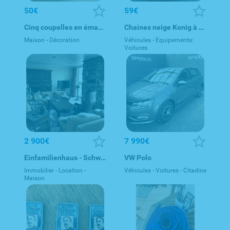
50€
59€
Cinq coupelles en émaux de Longwy
Chaines neige Konig à vendre
Maison - Décoration
Véhicules - Equipements:
Voitures
2 900€
7 990€
Einfamilienhaus - Schweich-Issel
VW Polo
Immobilier - Location -
Véhicules - Voitures - Citadine
Maison