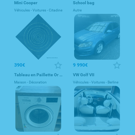
Mini Cooper
School bag
Véhicules - Voitures - Citadine
Autre
390€
9 990€
Tableau en Paillette Or 22 carats – Décoration Maison
VW Golf VII
Maison - Décoration
Véhicules - Voitures - Berline