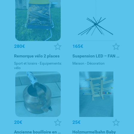
280€
165€
Remorque vélo 2 places
Suspension LED – FAN EUROPE SHANGAI
Sport et loisirs - Equipements:
Maison - Décoration
vélo
20€
25€
Ancienne bouilloire en cuivre (sans couvercle) – Poignée cér
Holzmurmelbahn Baby