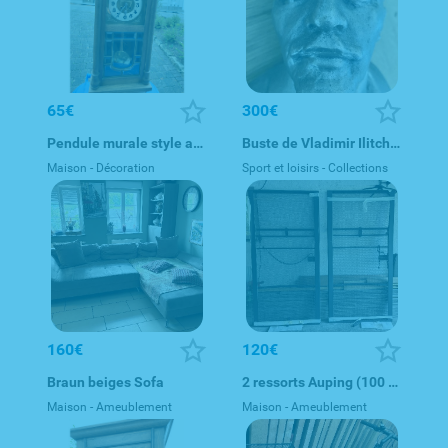
65€
300€
Pendule murale style ancien
Buste de Vladimir Ilitch Lénine, URSS, vers 1970–1980.
Maison - Décoration
Sport et loisirs - Collections
160€
120€
Braun beiges Sofa
2 ressorts Auping (100 x 195 cm)
Maison - Ameublement
Maison - Ameublement