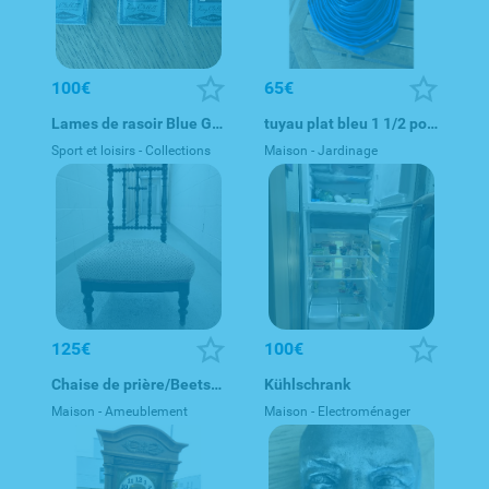
100€
65€
Lames de rasoir Blue Gillette Blades – King C. Gillette - 30s
tuyau plat bleu 1 1/2 pouce (DN38) 30 mètres
Sport et loisirs - Collections
Maison - Jardinage
125€
100€
Chaise de prière/Beetstuhl
Kühlschrank
Maison - Ameublement
Maison - Electroménager