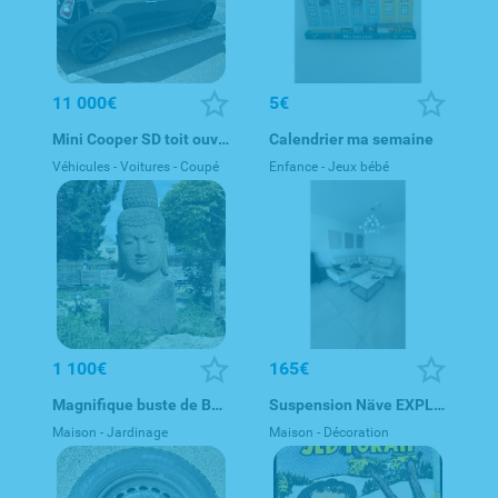
11 000€
5€
Mini Cooper SD toit ouvrant
Calendrier ma semaine
Véhicules - Voitures - Coupé
Enfance - Jeux bébé
1 100€
165€
Magnifique buste de Bouddha en pierre
Suspension Näve EXPLOSION – 98/150 cm
Maison - Jardinage
Maison - Décoration