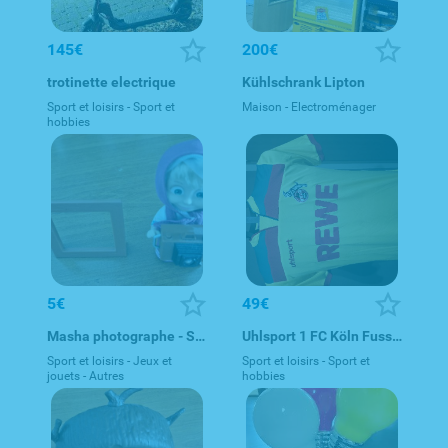
145€
200€
trotinette electrique
Kühlschrank Lipton
Sport et loisirs - Sport et
Maison - Electroménager
hobbies
5€
49€
Masha photographe - Simba Toys 109301017
Uhlsport 1 FC Köln Fussballtrikot in M ungetragen
Sport et loisirs - Jeux et
Sport et loisirs - Sport et
jouets - Autres
hobbies