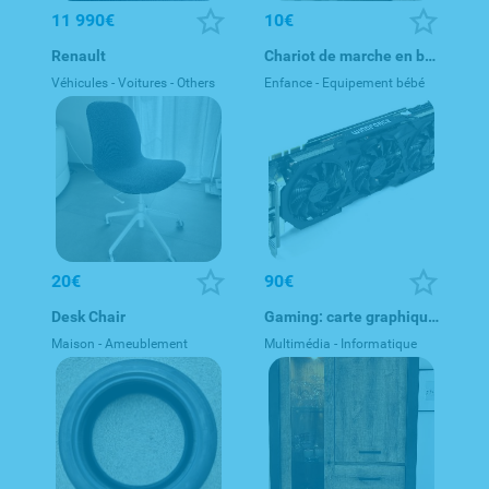
11 990€
10€
Renault
Chariot de marche en bois / Holz Lauflernwagen / Baby Walker
Véhicules - Voitures - Others
Enfance - Equipement bébé
20€
90€
Desk Chair
Gaming: carte graphique Gigabyte GeForce GTX 980 Windforce 3, 4
Maison - Ameublement
Multimédia - Informatique