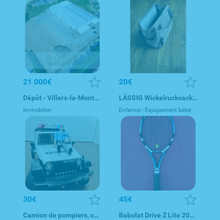
21 000€
20€
Dépôt - Villers-la-Montagne
LÄSSIG Wickelrucksack rosa / sac à langer (rose)
Immobilier
Enfance - Equipement bébé
30€
45€
Camion de pompiers, camion de police et camion-poubelle.
Babolat Drive Z Lite 2014 Tennis Racket Handle 3 / L3 255g