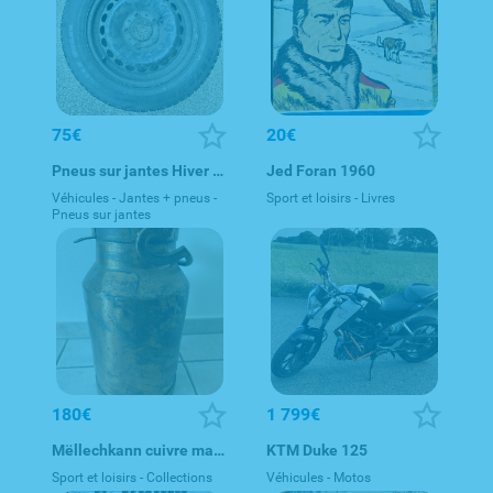
75€
20€
Pneus sur jantes Hiver 185/65/15
Jed Foran 1960
Véhicules - Jantes + pneus -
Sport et loisirs - Livres
Pneus sur jantes
180€
1 799€
Mëllechkann cuivre massif - pot à lait en cuivre
KTM Duke 125
Sport et loisirs - Collections
Véhicules - Motos