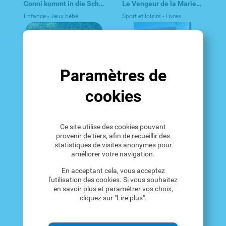
Conni kommt in die Schule - Spiel
Le Vengeur de la Marie-Jeanne, 1943 - revue forties 40s
Enfance - Jeux bébé
Sport et loisirs - Livres
Paramètres de
cookies
90€
à discuter
Cartons de déménagement
Pompe d’évacuation pour eaux chargées GARDENA
Ce site utilise des cookies pouvant
provenir de tiers, afin de recueillir des
Autre
Maison - Jardinage
statistiques de visites anonymes pour
améliorer votre navigation.
En acceptant cela, vous acceptez
l'utilisation des cookies. Si vous souhaitez
en savoir plus et paramétrer vos choix,
cliquez sur "Lire plus".